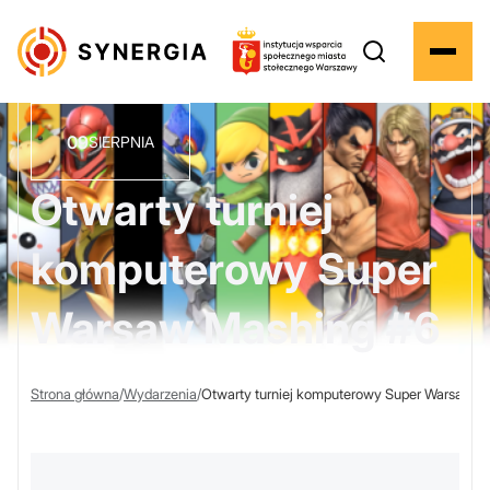
09
SIERPNIA
Otwarty turniej
komputerowy Super
Warsaw Mashing #6
Strona główna
/
Wydarzenia
/
Otwarty turniej komputerowy Super Warsaw M