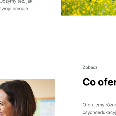
 Uczymy też, jak
 swoje emocje
Zobacz
Co ofe
Oferujemy różne
psychoedukacyjn