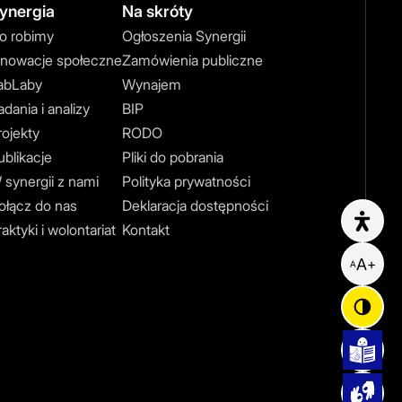
ynergia
Na skróty
o robimy
Ogłoszenia Synergii
nnowacje społeczne
Zamówienia publiczne
abLaby
Wynajem
dania i analizy
BIP
rojekty
RODO
ublikacje
Pliki do pobrania
 synergii z nami
Polityka prywatności
ołącz do nas
Deklaracja dostępności
Opc
aktyki i wolontariat
Kontakt
A
+
A