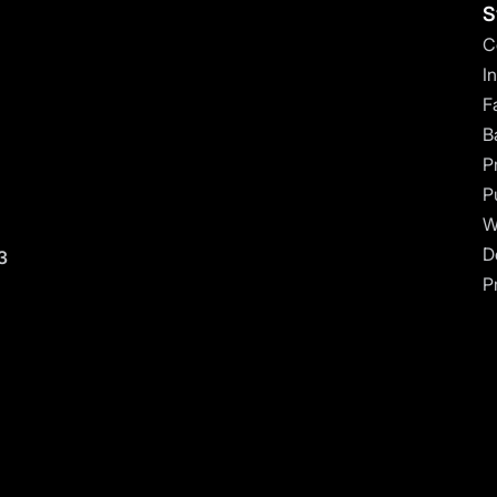
S
C
I
F
Ba
P
P
W
D
3
Pr