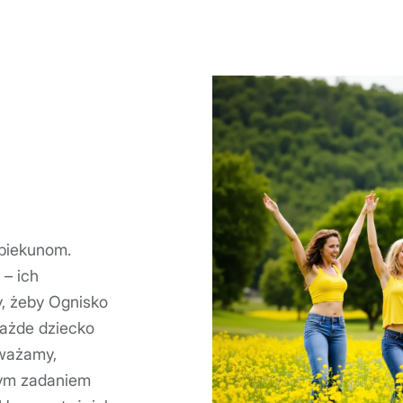
opiekunom.
 – ich
, żeby Ognisko
każde dziecko
Uważamy,
zym zadaniem