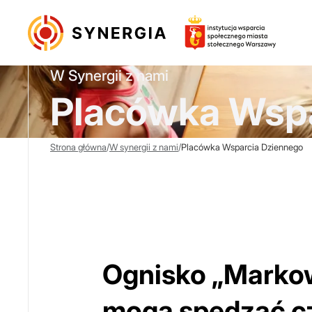
W Synergii z nami
Placówka Wspa
Strona główna
/
W synergii z nami
/
Placówka Wsparcia Dziennego
Ognisko „Markows
mogą spędzać cz