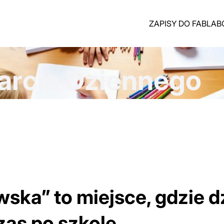
ZAPISY DO FABLA
rcia Dziennego
ka” to miejsce, gdzie dz
as po szkole