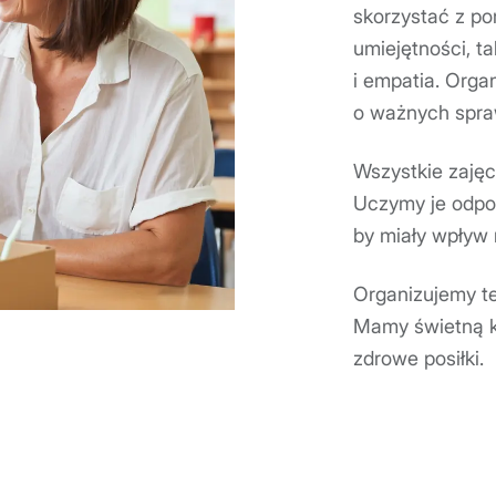
skorzystać z p
umiejętności, t
i empatia. Orga
o ważnych spraw
Wszystkie zajęc
Uczymy je odpow
by miały wpływ 
Organizujemy te
Mamy świetną k
zdrowe posiłki.