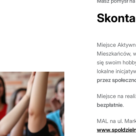
Masz pomysł na
Skontak
Miejsce Aktywno
Mieszkańców, w 
się swoim hobby
lokalne inicjaty
przez społeczno
Miejsce na real
bezpłatnie
.
MAL na ul. Mark
www.spoldziel