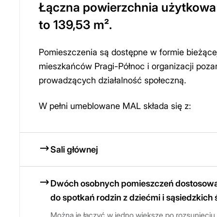
Łączna powierzchnia użytkow
to 139,53 m².
Pomieszczenia są dostępne w formie bieżącej
mieszkańców Pragi-Północ i organizacji poz
prowadzących działalność społeczną.
W pełni umeblowane MAL składa się z:
Sali głównej
Dwóch osobnych pomieszczeń dostosow
do spotkań rodzin z dziećmi i sąsiedzkich
Można je łączyć w jedno większe po rozsunięciu