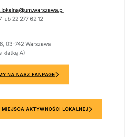
a.lokalna@um.warszawa.pl
7 lub 22 277 62 12
16, 03-742 Warszawa
e klatką A)
Y NA NASZ FANPAGE
 MIEJSCA AKTYWNOŚCI LOKALNEJ