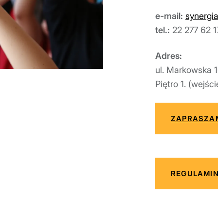
e-mail:
synergi
tel.:
22 277 62 1
Adres:
ul. Markowska 
Piętro 1. (wejści
ZAPRASZAM
REGULAMIN