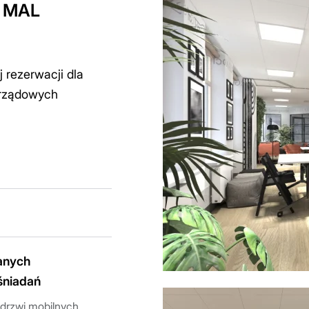
a MAL
 rezerwacji dla
arządowych
anych
 śniadań
 drzwi mobilnych