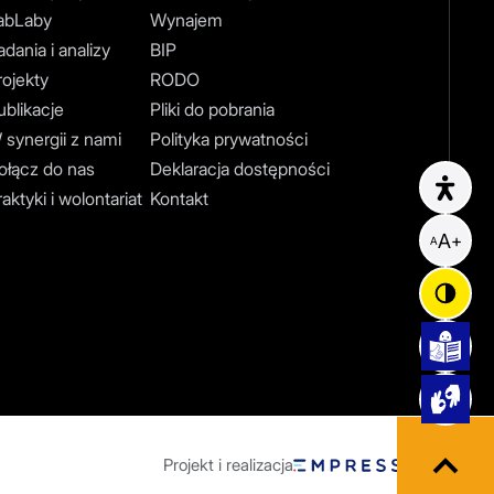
abLaby
Wynajem
dania i analizy
BIP
rojekty
RODO
ublikacje
Pliki do pobrania
 synergii z nami
Polityka prywatności
ołącz do nas
Deklaracja dostępności
Opc
aktyki i wolontariat
Kontakt
A
+
A
Projekt i realizacja