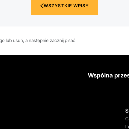
WSZYSTKIE WPISY
o lub usuń, a następnie zacznij pisać!
Wspólna prze
S
C
I