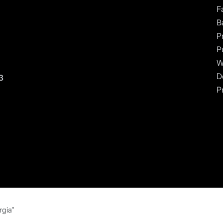
F
Ba
P
P
W
D
3
Pr
gia”