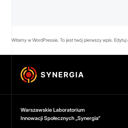
Witamy w WordPressie. To jest twój pierwszy wpis. Edytuj g
Warszawskie Laboratorium
Innowacji Społecznych „Synergia”