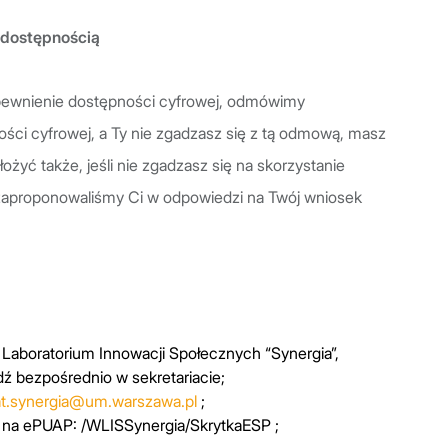
 dostępnością
apewnienie dostępności cyfrowej, odmówimy
ści cyfrowej, a Ty nie zgadzasz się z tą odmową, masz
żyć także, jeśli nie zgadzasz się na skorzystanie
 zaproponowaliśmy Ci w odpowiedzi na Twój wniosek
Laboratorium Innowacji Społecznych “Synergia”,
ź bezpośrednio w sekretariacie;
iat.synergia@um.warszawa.pl
;
 na ePUAP: /WLISSynergia/SkrytkaESP ;