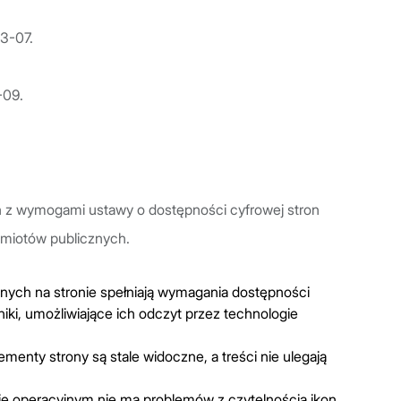
03-07.
-09.
a
z wymogami ustawy o dostępności cyfrowej stron
dmiotów publicznych.
ych na stronie spełniają wymagania dostępności
iki, umożliwiające ich odczyt przez technologie
enty strony są stale widoczne, a treści nie ulegają
ie operacyjnym nie ma problemów z czytelnością ikon