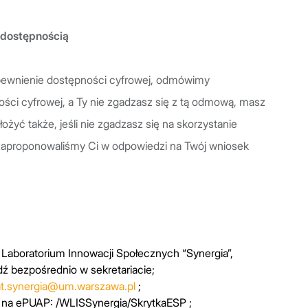
 dostępnością
apewnienie dostępności cyfrowej, odmówimy
ści cyfrowej, a Ty nie zgadzasz się z tą odmową, masz
żyć także, jeśli nie zgadzasz się na skorzystanie
 zaproponowaliśmy Ci w odpowiedzi na Twój wniosek
Laboratorium Innowacji Społecznych “Synergia”,
ź bezpośrednio w sekretariacie;
iat.synergia@um.warszawa.pl
;
 na ePUAP: /WLISSynergia/SkrytkaESP ;