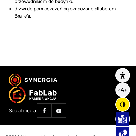
przewodnikiem do budynku.
drzwi do pomieszczeń są oznaczone alfabetem
Braille’a.
Opcje
A
+
A
Social media: