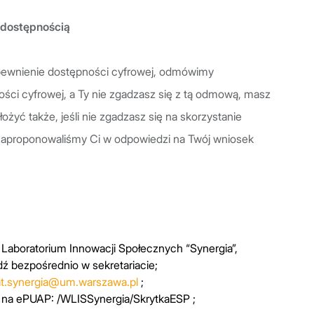
 dostępnością
apewnienie dostępności cyfrowej, odmówimy
ści cyfrowej, a Ty nie zgadzasz się z tą odmową, masz
żyć także, jeśli nie zgadzasz się na skorzystanie
 zaproponowaliśmy Ci w odpowiedzi na Twój wniosek
Laboratorium Innowacji Społecznych “Synergia”,
ź bezpośrednio w sekretariacie;
iat.synergia@um.warszawa.pl
;
 na ePUAP: /WLISSynergia/SkrytkaESP ;