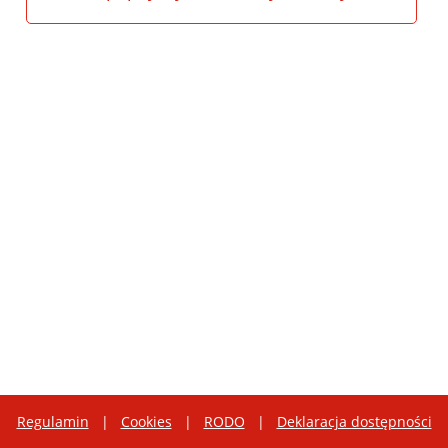
Regulamin
|
Cookies
|
RODO
|
Deklaracja dostępności